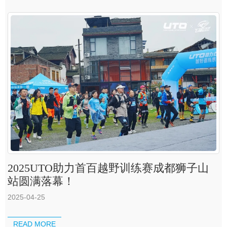
2025UTO助力首百越野训练赛成都狮子山
站圆满落幕！
2025-04-25
READ MORE