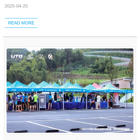
2025-04-25
READ MORE