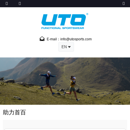
E-mail：info@utosports.com
EN
助力首百