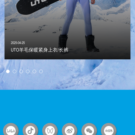
2025-04-25
UTO羊毛保暖紧身上衣/长裤