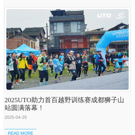
2025UTO助力首百越野训练赛成都狮子山
站圆满落幕！
2025-04-25
READ MORE